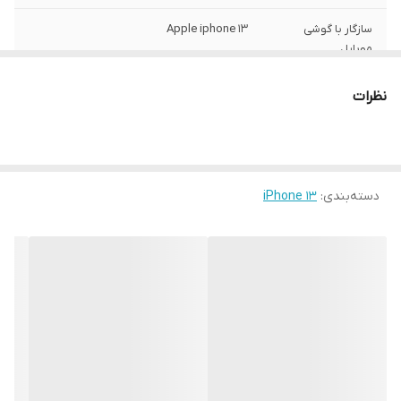
سازگار با گوشی
Apple iphone 13
موبایل
ساختار
مات
نظرات
سطح پوشش
قاب پشتی , لبه بالایی , لبه پایینی , لبه چپ ,
لبه راست , حفاظت از دکمه‌ها
رنگ
مشکی
دسته‌بندی
:
iPhone 13