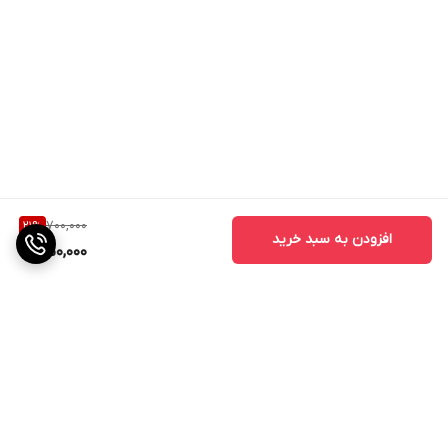
700,000
21
%
افزودن به سبد خرید
550,000
برگشت به بالا