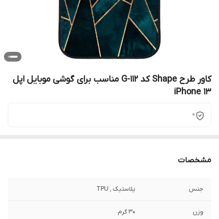
کاور طرح Shape کد G-112 مناسب برای گوشی موبایل اپل
iPhone 13
0
مشخصات
جنس
پلاستیک , TPU
وزن
30 گرم