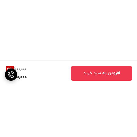
700,000
21
%
افزودن به سبد خرید
550,000
برگشت به بالا