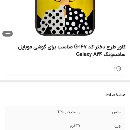
کاور طرح دختر کد G-147 مناسب برای گوشی موبایل
سامسونگ Galaxy A24
0
مشخصات
جنس
پلاستیک , TPU
وزن
30 گرم