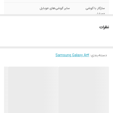
سازگار با گوشی
سایر گوشی‌های موبایل
موبایل
ساختار
مات
نظرات
سطح پوشش
قاب پشتی , لبه بالایی , لبه پایینی , لبه چپ ,
لبه راست , حفاظت از دکمه‌ها
رنگ
مشکی
دسته‌بندی
:
Samsung Galaxy A24