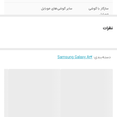
سازگار با گوشی
سایر گوشی‌های موبایل
موبایل
ساختار
مات
نظرات
سطح پوشش
قاب پشتی , لبه بالایی , لبه پایینی , لبه چپ ,
لبه راست , حفاظت از دکمه‌ها
رنگ
مشکی
دسته‌بندی
:
Samsung Galaxy A24