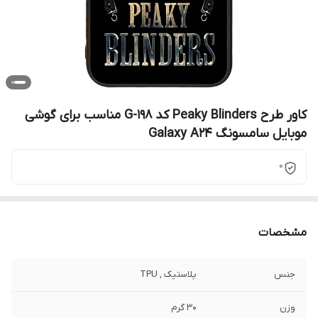
کاور طرح Peaky Blinders کد G-198 مناسب برای گوشی
موبایل سامسونگ Galaxy A24
0
مشخصات
جنس
پلاستیک , TPU
وزن
30 گرم