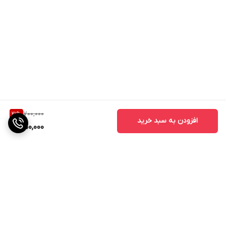
700,000
21
%
افزودن به سبد خرید
550,000
برگشت به بالا