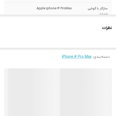
سازگار با گوشی
Apple iphone 14 ProMax
موبایل
ساختار
مات
نظرات
سطح پوشش
قاب پشتی , لبه بالایی , لبه پایینی , لبه چپ ,
لبه راست , حفاظت از دکمه‌ها
رنگ
مشکی
دسته‌بندی
:
iPhone 14 Pro Max