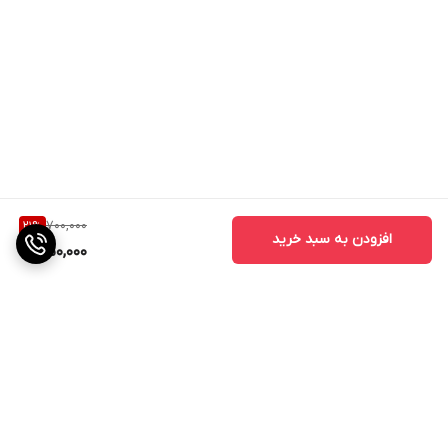
700,000
21
%
افزودن به سبد خرید
550,000
برگشت به بالا