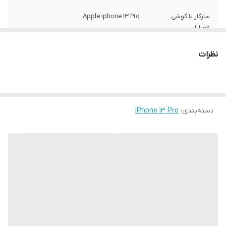
سازگار با گوشی
Apple iphone 13 Pro
موبایل
ساختار
مات
نظرات
سطح پوشش
قاب پشتی , لبه بالایی , لبه پایینی , لبه چپ ,
لبه راست , حفاظت از دکمه‌ها
رنگ
مشکی
دسته‌بندی
:
iPhone 13 Pro