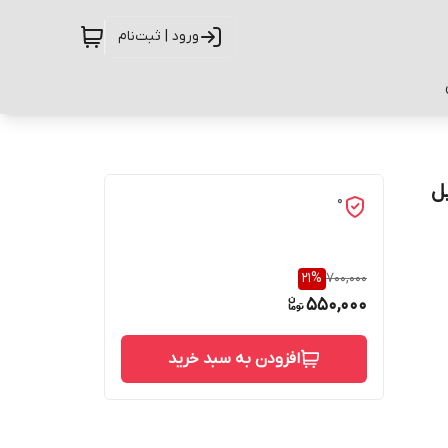
ورود | ثبت‌نام
اپل
0
21
%
700,000
550,000
افزودن به سبد خرید
حفاظت از