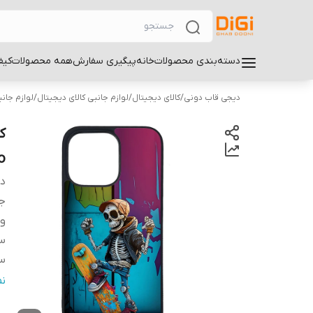
دسته‌بندی محصولات
خانه
پیگیری سفارش
همه محصولات
کیف
دیجی قاب دونی
/
کالای دیجیتال
/
لوازم جانبی کالای دیجیتال
/
لوازم جان
o
دس
ج
و
سا
سا
س
ن
پ