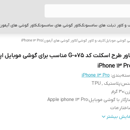
 و کاور تبلت های سامسونگ
کاور گوشی های سامسونگ
کاور گوشی های آیفون
بی گوشی موبایل
/
کیف و کاور گوشی
/
کاور گوشی های آیفون
/
iPhone 13 Pro
کاور طرح اسکلت کد G-075 مناسب برای گوشی موبایل 
iPhone 13 Pr
ته‌بندی
:
iPhone 13 Pro
نس
:
پلاستیک , TPU
زن
:
30 گرم
زگار با گوشی موبایل
:
Apple iphone 13 Pro
ختار
:
مات
طح
قاب پشتی , لبه بالایی , لبه پایینی , لبه چپ , لبه راست , 
مایش بیشتر
وشش
:
دکمه‌ها