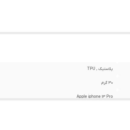
نگ
:
مشکی
پلاستیک , TPU
30 گرم
Apple iphone 13 Pro
مات
قاب پشتی , لبه بالایی , لبه پایینی , لبه چپ , لبه راست , حفاظت از 