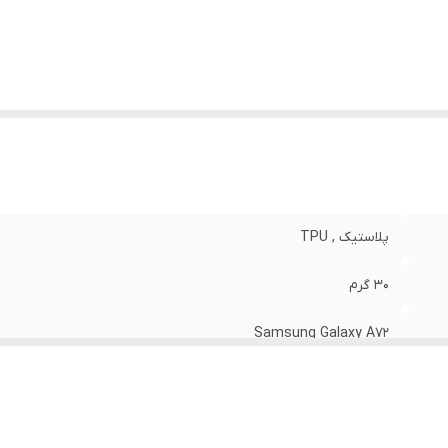
نگ
:
مشکی
پلاستیک , TPU
30 گرم
Samsung Galaxy A72
مات
قاب پشتی , لبه بالایی , لبه پایینی , لبه چپ , لبه راست , حفاظت از 