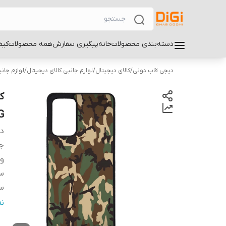
دسته‌بندی محصولات
خانه
پیگیری سفارش
همه محصولات
کیف
دیجی قاب دونی
/
کالای دیجیتال
/
لوازم جانبی کالای دیجیتال
/
لوازم جان
G
دس
ج
و
سا
سا
س
ن
پ