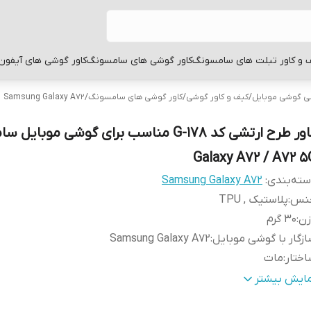
 و کاور تبلت های سامسونگ
کاور گوشی های سامسونگ
کاور گوشی های آیفون
بی گوشی موبایل
/
کیف و کاور گوشی
/
کاور گوشی های سامسونگ
/
Samsung Galaxy A72
کاور طرح ارتشی کد G-178 مناسب برای گوشی موبا
Galaxy A72 / A72 5
ته‌بندی
:
Samsung Galaxy A72
نس
:
پلاستیک , TPU
زن
:
30 گرم
زگار با گوشی موبایل
:
Samsung Galaxy A72
ختار
:
مات
طح
قاب پشتی , لبه بالایی , لبه پایینی , لبه چپ , لبه راست , 
مایش بیشتر
وشش
:
دکمه‌ها