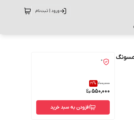
ورود | ثبت‌نام
یل سامسونگ
0
21
%
700,000
550,000
افزودن به سبد خرید
حفاظت از