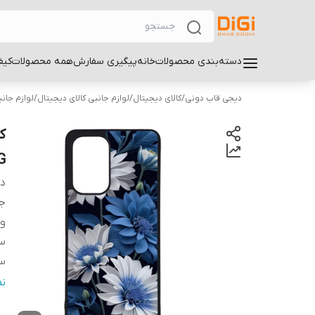
دسته‌بندی محصولات
خانه
پیگیری سفارش
همه محصولات
کیف
دیجی قاب دونی
/
کالای دیجیتال
/
لوازم جانبی کالای دیجیتال
/
لوازم جان
G
دس
ج
و
سا
سا
س
ن
پ