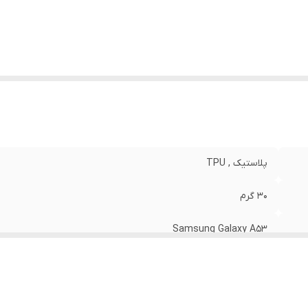
نگ
:
مشکی
پلاستیک , TPU
30 گرم
Samsung Galaxy A53
مات
قاب پشتی , لبه بالایی , لبه پایینی , لبه چپ , لبه راست , حفاظت از 