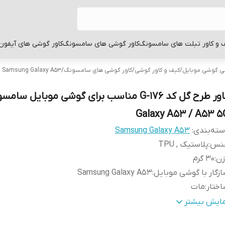
 و کاور تبلت های سامسونگ
کاور گوشی های سامسونگ
کاور گوشی های آیفون
بی گوشی موبایل
/
کیف و کاور گوشی
/
کاور گوشی های سامسونگ
/
Samsung Galaxy A53
کاور طرح گل کد G-176 مناسب برای گوشی موبایل سا
Galaxy A53 / A53 5
ته‌بندی
:
Samsung Galaxy A53
نس
:
پلاستیک , TPU
زن
:
30 گرم
زگار با گوشی موبایل
:
Samsung Galaxy A53
ختار
:
مات
طح
قاب پشتی , لبه بالایی , لبه پایینی , لبه چپ , لبه راست , 
مایش بیشتر
وشش
:
دکمه‌ها