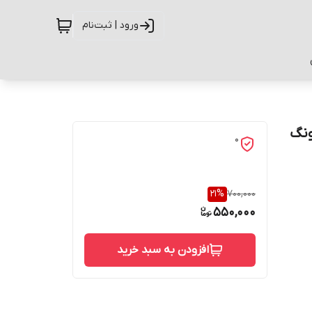
ورود | ثبت‌نام
مسونگ
0
21
%
700,000
550,000
افزودن به سبد خرید
حفاظت از