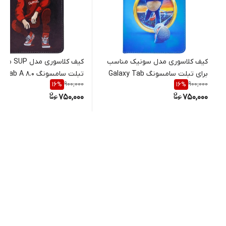
کیف کلاسوری مدل سونیک مناسب
کیف کلاسوری
برای تبلت سامسونگ Galaxy Tab
تبلت سامسونگ  A 8.0
900,000
900,000
16
%
16
%
2019 T290 / T295
A7 Lite / T225
750,000
750,000