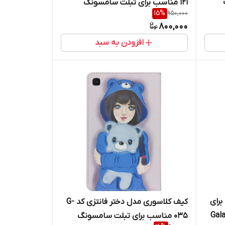
121 مناسب برای تبلت سامسونگ
15
%
950,000
Galaxy Tab A9 / X115
800,000
افزودن به سبد
مناسب برای
کیف کلاسوری مدل دختر فانتزی کد G-
Galaxy
035 مناسب برای تبلت سامسونگ