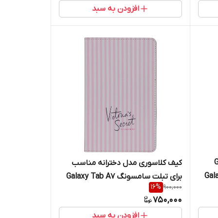
افزودن به سبد
 G-162
کیف کلاسوری مدل دخترانه مناسب
بلت سامسونگ Galaxy
برای تبلت سامسونگ Galaxy Tab A7
16
%
900,000
Lite / T225
750,000
افزودن به سبد