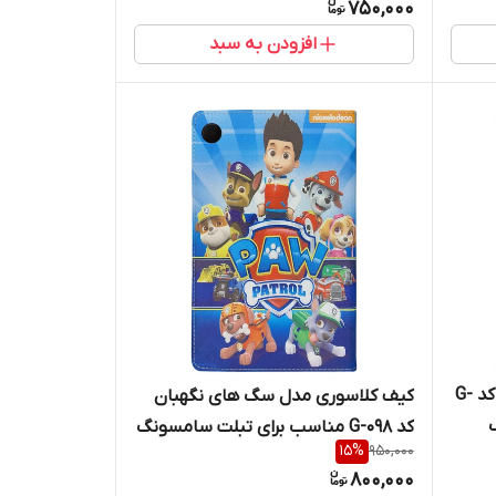
750,000
افزودن به سبد
کیف کلاسوری مدل مرد عنکبوتی کد G-
کیف کلاسوری مدل سگ های نگهبان
کد G-098 مناسب برای تبلت سامسونگ
15
%
950,000
Galaxy Tab A9 / X115
800,000