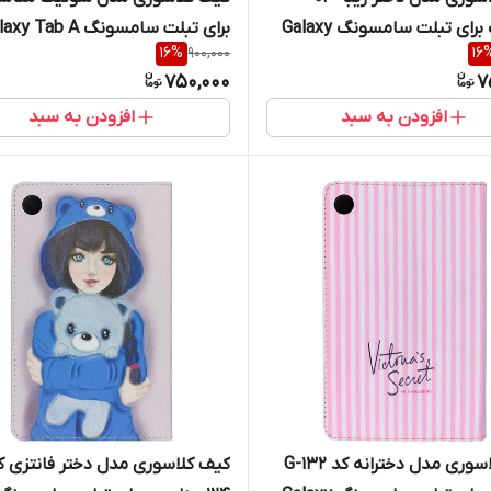
مناسب برای تبلت سامسونگ Galaxy
برای تبلت سامسونگ  Tab A
16
%
900,000
16
8.0 2019 T290 / T295
Tab A 8.0 2019 T290
750,000
7
افزودن به سبد
افزودن به سبد
کیف کلاسوری مدل دخترانه کد G-132