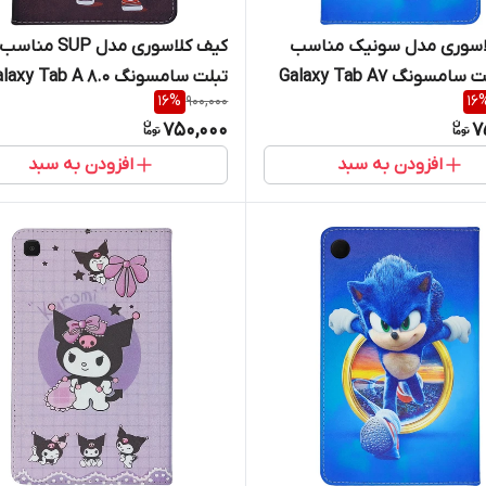
اسوری مدل سونیک مناسب
کیف کلاسوری مدل SUP 
برای تبلت سامسونگ Galaxy Tab A7
تبلت سامسونگ axy Tab A 8.0
16
%
900,000
16
2019 T290 / T295
Lite
750,000
7
افزودن به سبد
افزودن به سبد