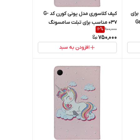
مناسب برای
کیف کلاسوری مدل یونی کورن کد G-
Gal
037 مناسب برای تبلت سامسونگ
16
%
900,000
Galaxy Tab A7 Lite / T225
750,000
افزودن به سبد