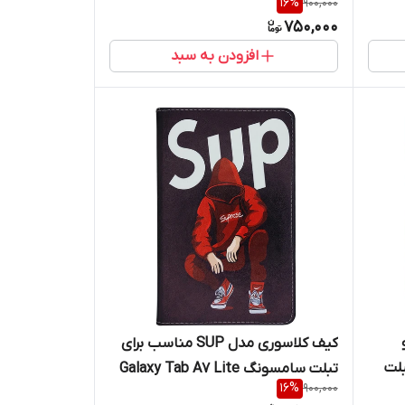
16
%
900,000
Galaxy Tab A7 Lite / T225
750,000
افزودن به سبد
کیف کلاسوری مدل SUP مناسب برای
 تبلت
تبلت سامسونگ Galaxy Tab A7 Lite
16
%
900,000
/ T225