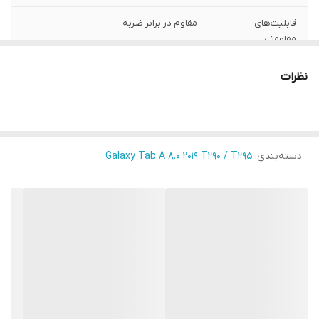
قابلیت‌های
مقاوم در برابر ضربه
مقاومتی
محافظت از
اطراف , قسمت پشت , قسمت جلو (صفحه
نظرات
بخش‌های
نمایش)
رنگ
چند رنگ
دسته‌بندی
:
Galaxy Tab A 8.0 2019 T290 / T295