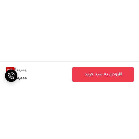
900,000
16
%
افزودن به سبد خرید
750,000
برگشت به بالا