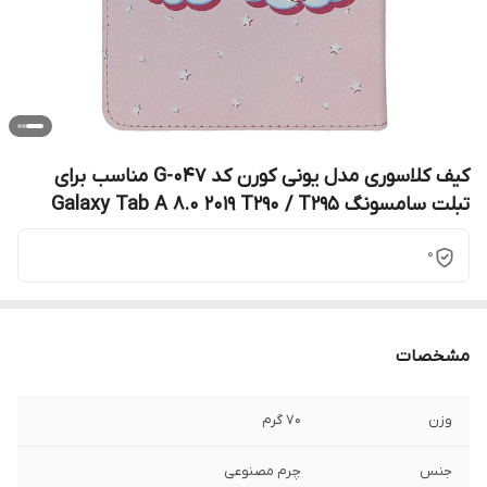
کیف کلاسوری مدل یونی کورن کد G-047 مناسب برای
تبلت سامسونگ Galaxy Tab A 8.0 2019 T290 / T295
0
مشخصات
وزن
70 گرم
جنس
چرم مصنوعی