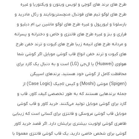
طرح های برند های گوچی و لویس ویتون و ویکتوریا و غیره
طرح های لوگو تیم های فوتبال منچستریونایتد و رئال مادرید و
بارسلونا و لیورپول و غیره طرح های لوگو ماشین بی ام دبلیو و
فراری و بنز و غیره طرح های فانتزی و خاص و دخترانه و پسرانه
و مردانه طرح های انیمه زیبا طرح های کیوت و ترند خفن طرح
های کیوت و ترند خفن انواع قاب گوشی موبایل اگر گوشی شما
هواوی (Huawei) یا ال‌جی (LG) است و به دنبال یک گارد برای
محافظت کامل از گوشی خود هستید، برندهای اسپیگن
(Spigen) موشی (Moshi) و کیس لاجیک (Case Logic) از
جمله برندهایی هستند که به طور تخصصی کیف، کاور، قاب و
گارد برای گوشی موبایل تولید می‌کنند. خرید کاور و قاب گوشی
موبایل قاب گوشی عروسکی و فانتزی برای کسانی است که زیبایی
ظاهری گوشی اولویت بیشتری برایشان دارد. اگر قصد خرید کاور
گوشی برای شخص خاصی دارید، یک قاب گوشی فانتزی معمولا با