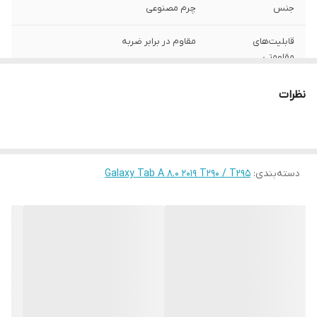
جنس
چرم مصنوعی
قابلیت‌های
مقاوم در برابر ضربه
مقاومتی
محافظت از
اطراف , قسمت پشت , قسمت جلو (صفحه
نظرات
بخش‌های
نمایش)
رنگ
چند رنگ
دسته‌بندی
:
Galaxy Tab A 8.0 2019 T290 / T295