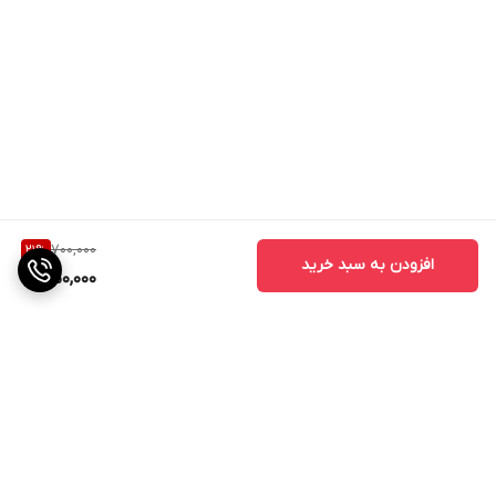
700,000
21
%
افزودن به سبد خرید
550,000
برگشت به بالا