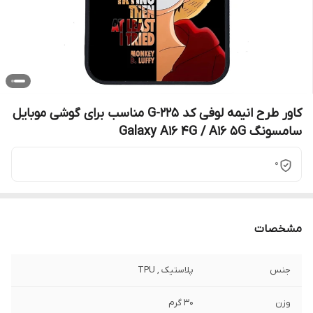
کاور طرح انیمه لوفی کد G-225 مناسب برای گوشی موبایل
سامسونگ Galaxy A16 4G / A16 5G
0
مشخصات
جنس
پلاستیک , TPU
وزن
30 گرم