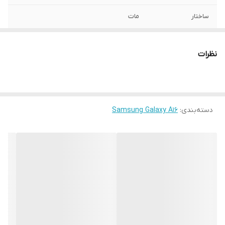
ساختار
مات
سطح پوشش
قاب پشتی , لبه بالایی , لبه پایینی , لبه چپ ,
لبه راست , حفاظت از دکمه ها
نظرات
سازگار با گوشی
Samsung Galaxy A16
موبایل
رنگ
مشکی
دسته‌بندی
:
Samsung Galaxy A16