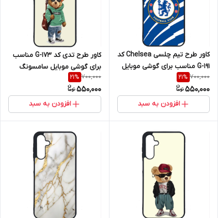
کاور طرح تیم چلسی Chelsea کد
کاور طرح تدی کد G-173 مناسب
G-191 مناسب برای گوشی موبایل
برای گوشی موبایل سامسونگ
700,000
700,000
21
%
21
%
سامسونگ Galaxy A16 4G / A16
Galaxy A16 4G / A16 5G
550,000
550,000
5G
افزودن به سبد
افزودن به سبد