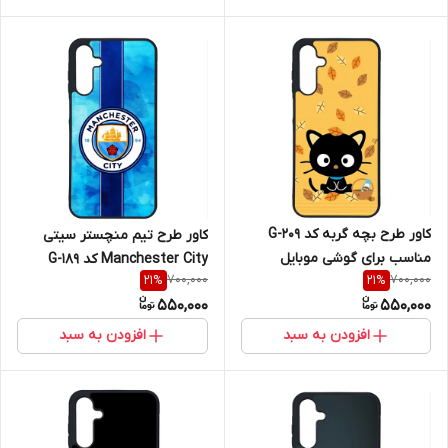
کاور طرح بچه گربه کد G-209
کاور طرح تیم منچستر سیتی
مناسب برای گوشی موبایل
Manchester City کد G-189
700,000
700,000
21
%
21
%
سامسونگ Galaxy A16 4G / A16
مناسب برای گوشی موبایل
550,000
550,000
5G
سامسونگ Galaxy A16 4G / A16
5G
افزودن به سبد
افزودن به سبد