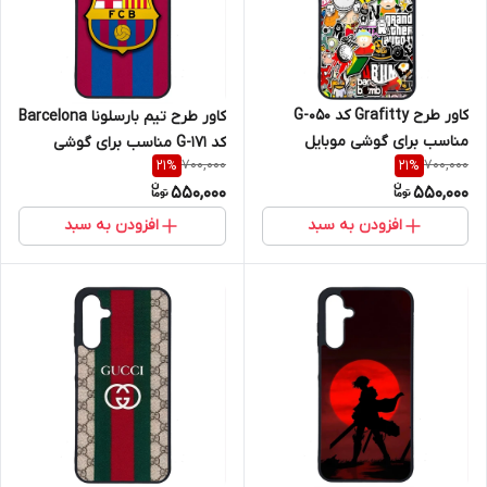
کاور طرح Grafitty کد G-050
کاور طرح تیم بارسلونا Barcelona
مناسب برای گوشی موبایل
کد G-171 مناسب برای گوشی
700,000
700,000
21
%
21
%
سامسونگ Galaxy A16 4G / A16
موبایل سامسونگ Galaxy A16 4G
550,000
550,000
5G
/ A16 5G
افزودن به سبد
افزودن به سبد