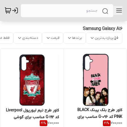
Samsung Galaxy A16
پربازدیدترین
برندها
قیمت
دسته‌بندی
فقط م
کاور طرح بلک پینک BLACK
کاور طرح تیم لیورپول Liverpool
PINK کد G-096 مناسب برای
کد G-192 مناسب برای گوشی
700,000
700,000
21
%
21
%
گوشی موبایل سامسونگ Galaxy
موبایل سامسونگ Galaxy A16 4G