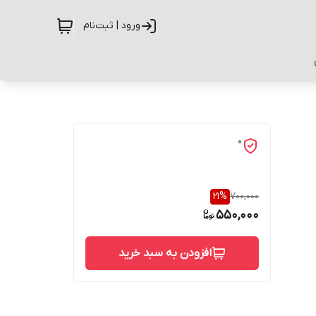
ورود | ثبت‌نام
0
21
%
700,000
550,000
افزودن به سبد خرید
حفاظت از