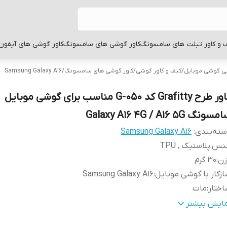
 و کاور تبلت های سامسونگ
کاور گوشی های سامسونگ
کاور گوشی های آیفون
بی گوشی موبایل
/
کیف و کاور گوشی
/
کاور گوشی های سامسونگ
/
Samsung Galaxy A16
کاور طرح Grafitty کد G-050 مناسب برای گوشی موبایل
سونگ Galaxy A16 4G / A16 5G
ته‌بندی
:
Samsung Galaxy A16
نس
:
پلاستیک , TPU
زن
:
30 گرم
زگار با گوشی موبایل
:
Samsung Galaxy A16
ختار
:
مات
طح
قاب پشتی , لبه بالایی , لبه پایینی , لبه چپ , لبه راست , 
مایش بیشتر
وشش
:
دکمه ها