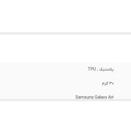
نگ
:
مشکی
پلاستیک , TPU
30 گرم
Samsung Galaxy A16
مات
قاب پشتی , لبه بالایی , لبه پایینی , لبه چپ , لبه راست , حفاظت از