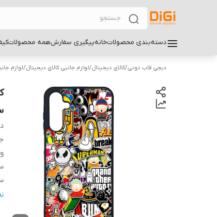
دسته‌بندی محصولات
خانه
پیگیری سفارش
همه محصولات
کیف
دیجی قاب دونی
/
کالای دیجیتال
/
لوازم جانبی کالای دیجیتال
/
لوازم جان
سام
دس
ج
و
سا
سا
س
ن
پ