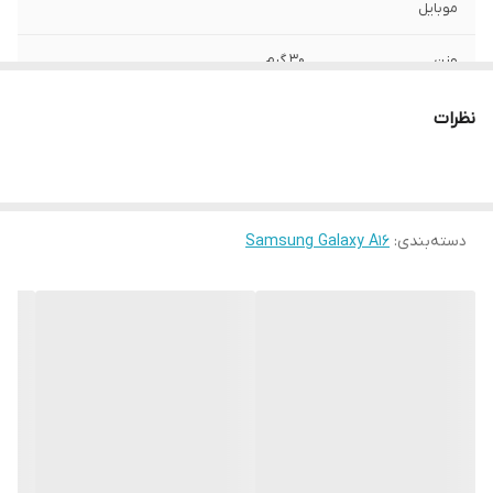
موبایل
وزن
30 گرم
ساختار
مات
نظرات
رنگ
مشکی
سطح پوشش
قاب پشتی , لبه بالایی , لبه پایینی , لبه چپ ,
لبه راست , حفاظت از دکمه ها
دسته‌بندی
:
Samsung Galaxy A16