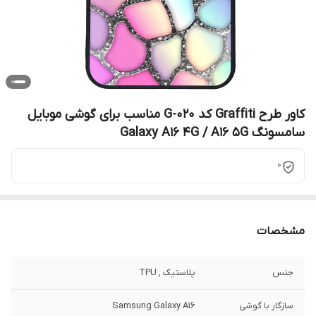
کاور طرح Graffiti کد G-020 مناسب برای گوشی موبایل
سامسونگ Galaxy A16 4G / A16 5G
0
مشخصات
جنس
پلاستیک , TPU
سازگار با گوشی
Samsung Galaxy A16