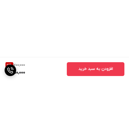
700,000
21
%
افزودن به سبد خرید
550,000
برگشت به بالا