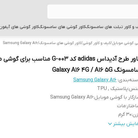
 و کاور تبلت های سامسونگ
کاور گوشی های سامسونگ
کاور گوشی های آیفون
بی گوشی موبایل
/
کیف و کاور گوشی
/
کاور گوشی های سامسونگ
/
Samsung Galaxy A16
کاور طرح آدیداس adidas کد G-003 مناسب برای
سونگ Galaxy A16 4G / A16 5G
ته‌بندی
:
Samsung Galaxy A16
نس
:
پلاستیک , TPU
زگار با گوشی موبایل
:
Samsung Galaxy A16
ختار
:
مات
زن
:
30 گرم
طح
قاب پشتی , لبه بالایی , لبه پایینی , لبه چپ , لبه راست , 
مایش بیشتر
وشش
:
دکمه ها