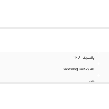
نگ
:
مشکی
پلاستیک , TPU
Samsung Galaxy A16
مات
30 گرم
قاب پشتی , لبه بالایی , لبه پایینی , لبه چپ , لبه راست , حفاظت از