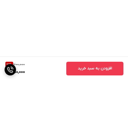
700,000
21
%
افزودن به سبد خرید
550,000
برگشت به بالا