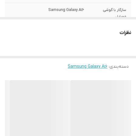
سازگار با گوشی
Samsung Galaxy A16
موبایل
سطح پوشش
قاب پشتی , لبه بالایی , لبه پایینی , لبه چپ ,
نظرات
لبه راست , حفاظت از دکمه ها
رنگ
مشکی
ساختار
مات
دسته‌بندی
:
Samsung Galaxy A16