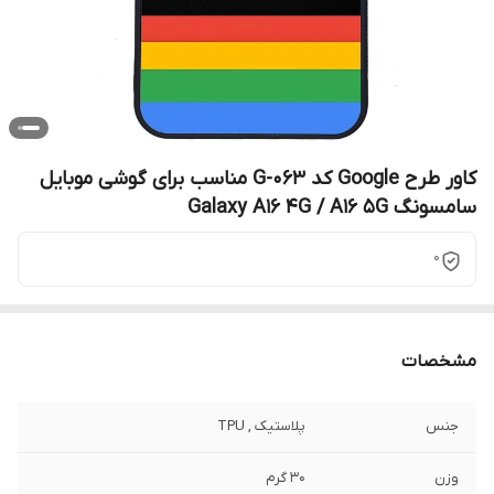
کاور طرح Google کد G-063 مناسب برای گوشی موبایل
سامسونگ Galaxy A16 4G / A16 5G
0
مشخصات
جنس
پلاستیک , TPU
وزن
30 گرم