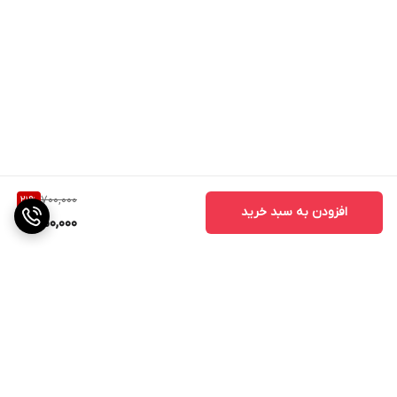
700,000
21
%
افزودن به سبد خرید
550,000
برگشت به بالا