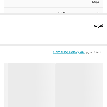
موبایل
وزن
30 گرم
ساختار
مات
نظرات
سطح پوشش
قاب پشتی , لبه بالایی , لبه پایینی , لبه چپ ,
لبه راست , حفاظت از دکمه ها
رنگ
مشکی
دسته‌بندی
:
Samsung Galaxy A16