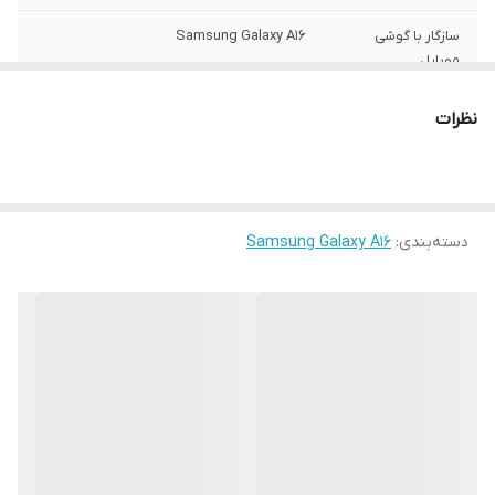
سازگار با گوشی
Samsung Galaxy A16
موبایل
ساختار
مات
نظرات
سطح پوشش
قاب پشتی , لبه بالایی , لبه پایینی , لبه چپ ,
لبه راست , حفاظت از دکمه ها
رنگ
مشکی
دسته‌بندی
:
Samsung Galaxy A16