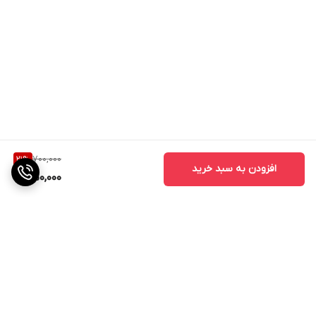
700,000
21
%
افزودن به سبد خرید
550,000
برگشت به بالا