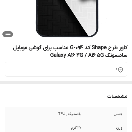
کاور طرح Shape کد G-094 مناسب برای گوشی موبایل
سامسونگ Galaxy A16 4G / A16 5G
0
مشخصات
جنس
پلاستیک , TPU
وزن
30 گرم