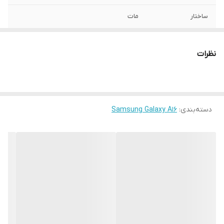
ساختار
مات
سازگار با گوشی
Samsung Galaxy A16
موبایل
نظرات
رنگ
مشکی
سطح پوشش
قاب پشتی , لبه بالایی , لبه پایینی , لبه چپ ,
لبه راست , حفاظت از دکمه ها
دسته‌بندی
:
Samsung Galaxy A16