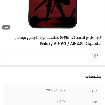
کاور طرح انیمه کد G-215 مناسب برای گوشی موبایل
سامسونگ Galaxy A16 4G / A16 5G
0
مشخصات
جنس
پلاستیک , TPU
وزن
30 گرم