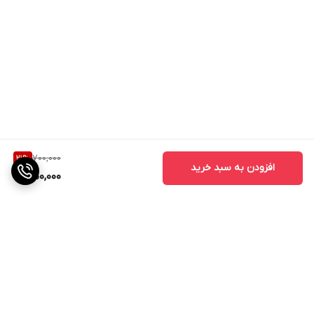
700,000
21
%
افزودن به سبد خرید
550,000
برگشت به بالا