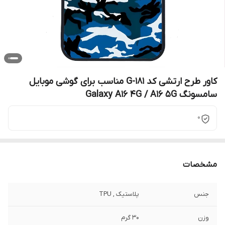
کاور طرح ارتشی کد G-181 مناسب برای گوشی موبایل
سامسونگ Galaxy A16 4G / A16 5G
0
مشخصات
جنس
پلاستیک , TPU
وزن
30 گرم