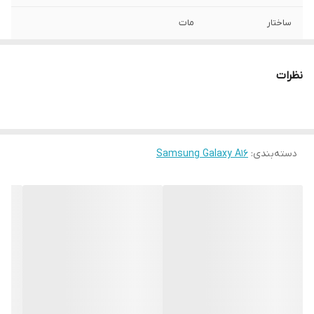
ساختار
مات
سازگار با گوشی
Samsung Galaxy A16
موبایل
نظرات
سطح پوشش
قاب پشتی , لبه بالایی , لبه پایینی , لبه چپ ,
لبه راست , حفاظت از دکمه ها
رنگ
مشکی
دسته‌بندی
:
Samsung Galaxy A16