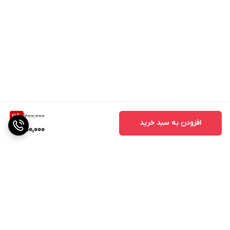
700,000
21
%
افزودن به سبد خرید
550,000
برگشت به بالا