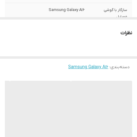
سازگار با گوشی
Samsung Galaxy A16
موبایل
ساختار
مات
نظرات
سطح پوشش
قاب پشتی , لبه بالایی , لبه پایینی , لبه چپ ,
لبه راست , حفاظت از دکمه ها
رنگ
مشکی
دسته‌بندی
:
Samsung Galaxy A16