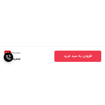
700,000
21
%
افزودن به سبد خرید
550,000
برگشت به بالا