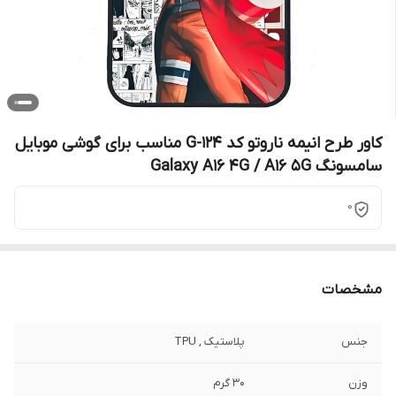
کاور طرح انیمه ناروتو کد G-124 مناسب برای گوشی موبایل
سامسونگ Galaxy A16 4G / A16 5G
0
مشخصات
جنس
پلاستیک , TPU
وزن
30 گرم