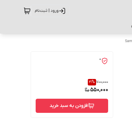
ورود | ثبت‌نام
Sam
0
21
%
700,000
550,000
افزودن به سبد خرید
حفاظت از