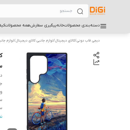
دسته‌بندی محصولات
خانه
پیگیری سفارش
همه محصولات
کیف
دیجی قاب دونی
/
کالای دیجیتال
/
لوازم جانبی کالای دیجیتال
/
لوازم جان
سام
دس
ج
و
سا
سا
س
ن
پ