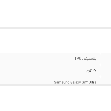
نگ
:
مشکی
پلاستیک , TPU
30 گرم
Samsung Galaxy S23 Ultra
مات
قاب پشتی , لبه بالایی , لبه پایینی , لبه چپ , لبه راست , حفاظت از 