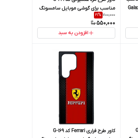
 موبایل سامسونگ Galaxy
مناسب برای گوشی موبایل سامسونگ
21
%
700,000
Galaxy S23 Ultra
550,000
افزودن به سبد
 G-179
کاور طرح فراری Ferrari کد G-169