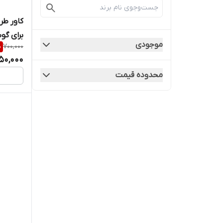
موجودی
%
700,000
3 Ultra
50,000
محدوده قیمت