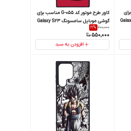
ناسب برای
کاور طرح موتور کد G-055 مناسب برای
نگ Galaxy S23
گوشی موبایل سامسونگ Galaxy S23
21
%
700,000
Ultra
550,000
افزودن به سبد