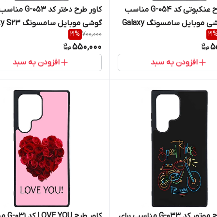
کاور طرح عنکبوتی کد G-054 مناسب
کاور طرح دختر کد -053
برای گوشی موبایل سامسونگ Galaxy
گوشی موبایل سامسو
21
%
700,000
21
Ultra
S2
550,000
5
افزودن به سبد
افزودن به سبد
کاور طرح موتور کد G-033 مناسب برای
کاور طرح U