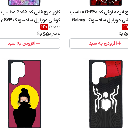
کاور طرح انیمه لوفی کد G-230 مناسب
کاور طرح قلبی کد G-015 م
برای گوشی موبایل سامسونگ Galaxy
گوشی موبایل سامسو
21
%
700,000
21
Ultra
S2
550,000
5
افزودن به سبد
افزودن به سبد