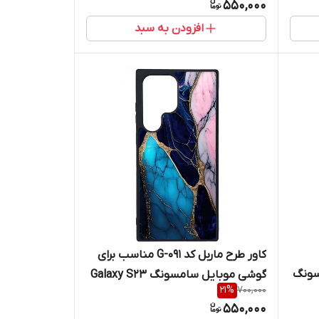
550,000
افزودن به سبد
کاور طرح ماربل کد G-091 مناسب برای
سونگ
گوشی موبایل سامسونگ Galaxy S23
21
%
700,000
Ultra
550,000