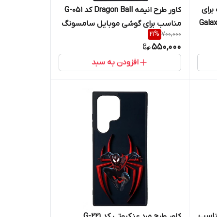
G مناسب برای
کاور طرح انیمه Dragon Ball کد G-051
نگ Galaxy S23
مناسب برای گوشی موبایل سامسونگ
21
%
700,000
Galaxy S23 Ultra
550,000
افزودن به سبد
LOVE YO کد G-031 مناسب
کاور طرح مرد عنکبوتی کد G-221