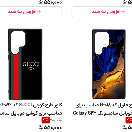
550,000
5
افزودن به سبد
افزودن به سبد
کاور طرح ماربل کد G-018 مناسب برای
کاور طرح گوچی GUCCI کد G-092
گوشی موبایل سامسونگ Galaxy S23
مناسب برای گوشی موبایل سام
21
%
700,000
21
Galaxy S23 Ultra
550,000
5