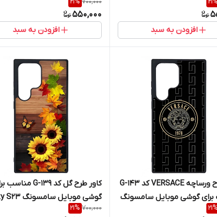
21
%
700,000
21
Ultra
550,000
5
افزودن به سبد
افزودن به سبد
کاور طرح ورساچه VERSACE کد G-143
کاور طرح گل کد G-139 مناسب
برای گوشی موبایل سامسونگ
گوشی موبایل سامسو
21
%
700,000
21
Ultra
Galaxy S2