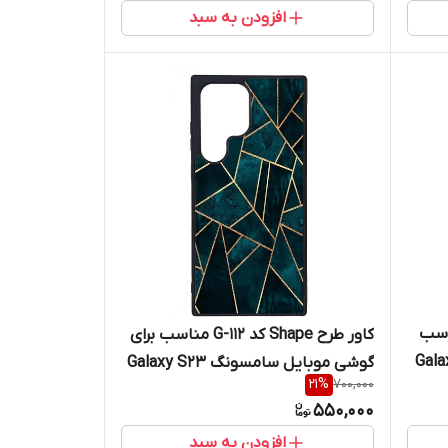
افزودن به سبد
س کد G-131 مناسب
کاور طرح Shape کد G-112 مناسب برای
 موبایل سامسونگ Galaxy
گوشی موبایل سامسونگ Galaxy S23
21
%
700,000
Ultra
550,000
افزودن به سبد