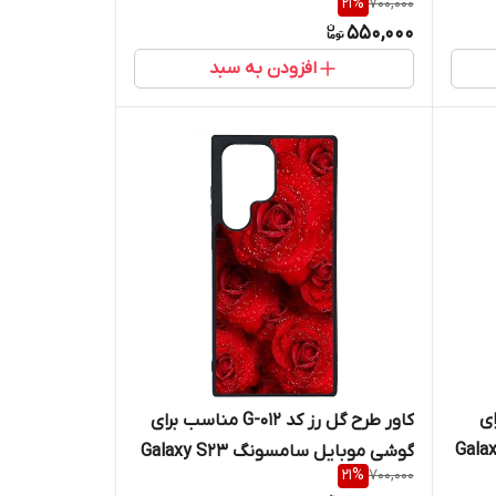
21
%
700,000
S23 Ultra
550,000
افزودن به سبد
 برای
کاور طرح گل رز کد G-012 مناسب برای
نگ Galaxy S23
گوشی موبایل سامسونگ Galaxy S23
21
%
700,000
Ultra