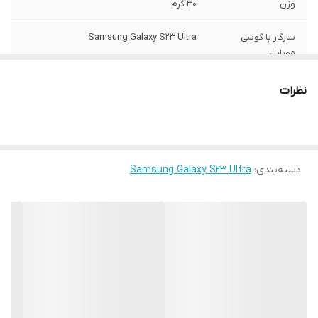
وزن
30 گرم
سازگار با گوشی
Samsung Galaxy S23 Ultra
موبایل
ساختار
مات
نظرات
سطح پوشش
قاب پشتی , لبه بالایی , لبه پایینی , لبه چپ ,
لبه راست , حفاظت از دکمه‌ها
رنگ
مشکی
دسته‌بندی
:
Samsung Galaxy S23 Ultra