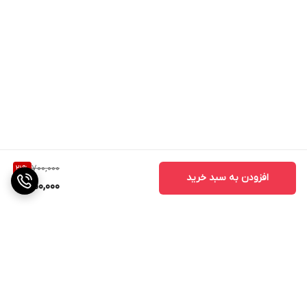
700,000
21
%
افزودن به سبد خرید
550,000
برگشت به بالا