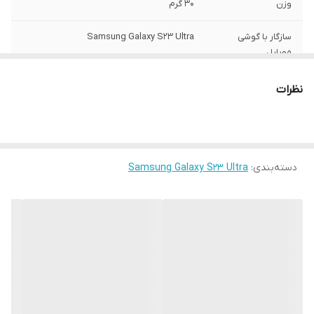
وزن
30 گرم
سازگار با گوشی
Samsung Galaxy S23 Ultra
موبایل
ساختار
مات
نظرات
سطح پوشش
قاب پشتی , لبه بالایی , لبه پایینی , لبه چپ ,
لبه راست , حفاظت از دکمه‌ها
رنگ
مشکی
دسته‌بندی
:
Samsung Galaxy S23 Ultra