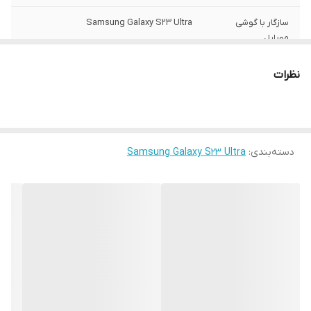
سازگار با گوشی
Samsung Galaxy S23 Ultra
موبایل
سطح پوشش
قاب پشتی , لبه بالایی , لبه پایینی , لبه چپ ,
نظرات
لبه راست , حفاظت از دکمه ها
رنگ
مشکی
ساختار
مات
دسته‌بندی
:
Samsung Galaxy S23 Ultra