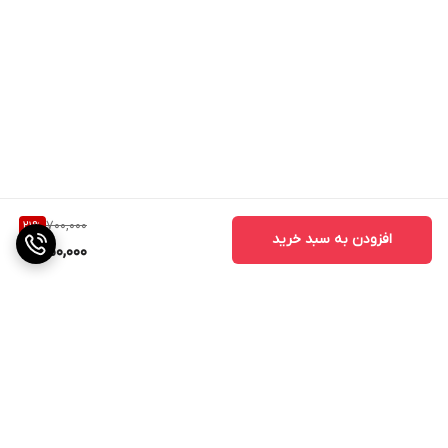
700,000
21
%
افزودن به سبد خرید
550,000
برگشت به بالا