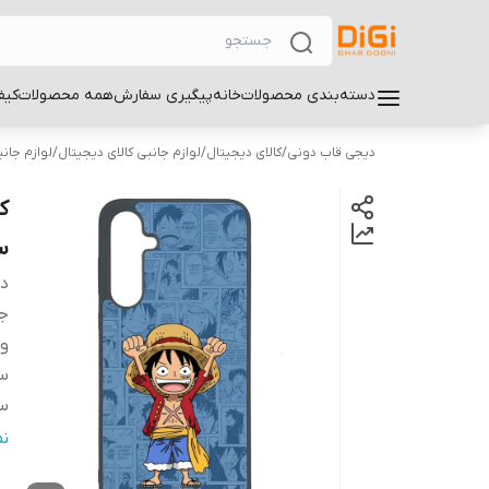
دسته‌بندی محصولات
خانه
پیگیری سفارش
همه محصولات
کیف
دیجی قاب دونی
/
کالای دیجیتال
/
لوازم جانبی کالای دیجیتال
/
لوازم جان
سا
دس
ج
و
سا
سا
ر
ن
س