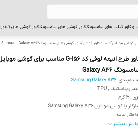
 و کاور تبلت های سامسونگ
کاور گوشی های سامسونگ
کاور گوشی های آیفون
بی گوشی موبایل
/
کیف و کاور گوشی
/
کاور گوشی های سامسونگ
/
Samsung Galaxy A36
کاور طرح انیمه لوفی کد G-156 مناسب برای گوشی موبای
مسونگ Galaxy A36
ته‌بندی
:
Samsung Galaxy A36
نس
:
پلاستیک , TPU
زن
:
30 گرم
زگار با گوشی موبایل
:
Samsung Galaxy A36
ختار
:
مات
نگ
:
مشکی
مایش بیشتر
طح
قاب پشتی , لبه بالایی , لبه پایینی , لبه چپ , لبه راست , 