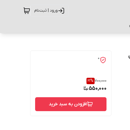
ورود | ثبت‌نام
ل
0
21
%
700,000
550,000
افزودن به سبد خرید
حفاظت از