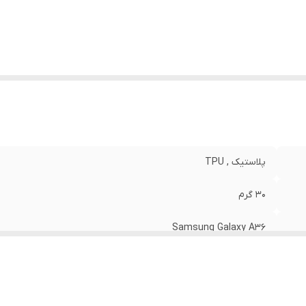
وشش
:
دکمه ها
پلاستیک , TPU
30 گرم
Samsung Galaxy A36
مات
مشکی