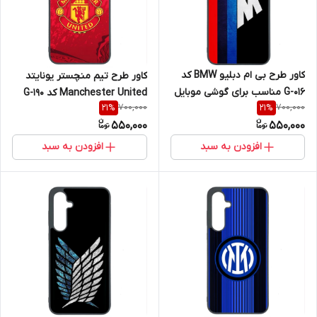
کاور طرح بی ام دبلیو BMW کد
کاور طرح تیم منچستر یونایتد
G-016 مناسب برای گوشی موبایل
Manchester United کد G-190
700,000
700,000
21
%
21
%
سامسونگ Galaxy A36
مناسب برای گوشی موبایل
550,000
550,000
سامسونگ Galaxy A36
افزودن به سبد
افزودن به سبد