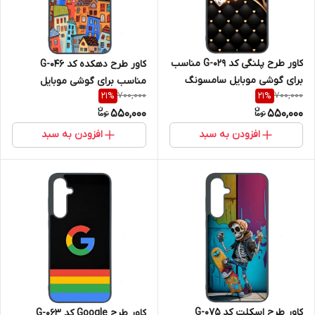
کاور طرح پلنگی کد G-029 مناسب
کاور طرح دهکده کد G-046
برای گوشی موبایل سامسونگ
مناسب برای گوشی موبایل
700,000
700,000
21
%
21
%
Galaxy A36
سامسونگ Galaxy A36
550,000
550,000
افزودن به سبد
افزودن به سبد
کاور طرح اسکلت کد G-075
کاور طرح Google کد G-063