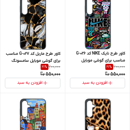
کاور طرح نایک NIKE کد G-026
کاور طرح ماربل کد G-027 مناسب
مناسب برای گوشی موبایل
برای گوشی موبایل سامسونگ
700,000
700,000
21
%
21
%
سامسونگ Galaxy A36
Galaxy A36
550,000
550,000
افزودن به سبد
افزودن به سبد