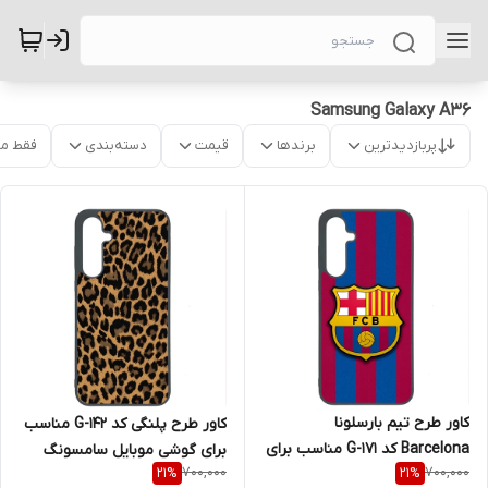
Samsung Galaxy A36
پربازدیدترین
برندها
قیمت
دسته‌بندی
فقط م
کاور طرح تیم بارسلونا
کاور طرح پلنگی کد G-142 مناسب
Barcelona کد G-171 مناسب برای
برای گوشی موبایل سامسونگ
700,000
700,000
21
%
21
%
گوشی موبایل سامسونگ Galaxy
Galaxy A36