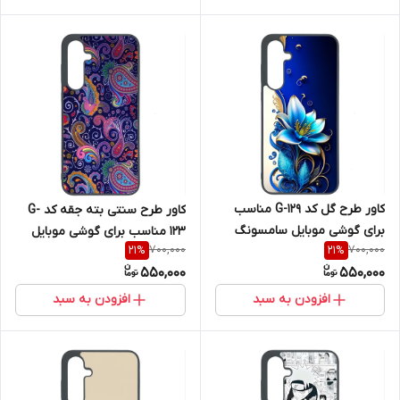
کاور طرح گل کد G-129 مناسب
کاور طرح سنتی بته جقه کد G-
برای گوشی موبایل سامسونگ
123 مناسب برای گوشی موبایل
700,000
700,000
21
%
21
%
Galaxy A36
سامسونگ Galaxy A36
550,000
550,000
افزودن به سبد
افزودن به سبد