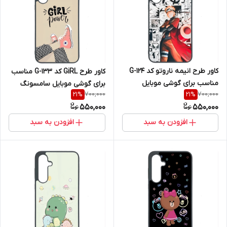
کاور طرح انیمه ناروتو کد G-124
کاور طرح GiRL کد G-133 مناسب
مناسب برای گوشی موبایل
برای گوشی موبایل سامسونگ
700,000
700,000
21
%
21
%
سامسونگ Galaxy A36
Galaxy A36
550,000
550,000
افزودن به سبد
افزودن به سبد