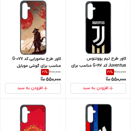
کاور طرح تیم یوونتوس
کاور طرح سامورایی کد G-077
Juventus کد G-197 مناسب برای
مناسب برای گوشی موبایل
700,000
700,000
21
%
21
%
گوشی موبایل سامسونگ Galaxy
سامسونگ Galaxy A36
550,000
550,000
A36
افزودن به سبد
افزودن به سبد