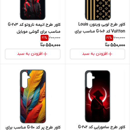
کاور طرح لویی ویتون Louis
کاور طرح انیمه ناروتو کد G-203
Vuitton کد G-106 مناسب برای
مناسب برای گوشی موبایل
700,000
700,000
21
%
21
%
گوشی موبایل سامسونگ Galaxy
سامسونگ Galaxy A36
550,000
550,000
A36
افزودن به سبد
افزودن به سبد
کاور طرح سامورایی کد G-202
کاور طرح پر کد G-110 مناسب برای