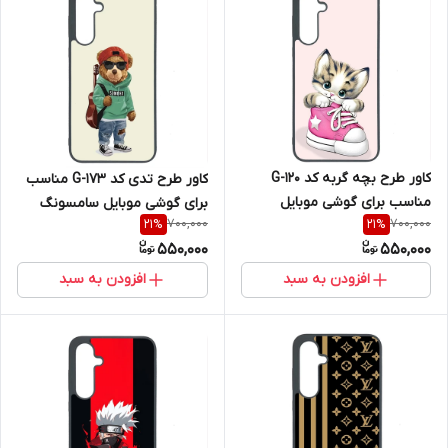
کاور طرح بچه گربه کد G-120
کاور طرح تدی کد G-173 مناسب
مناسب برای گوشی موبایل
برای گوشی موبایل سامسونگ
700,000
700,000
21
%
21
%
سامسونگ Galaxy A36
Galaxy A36
550,000
550,000
افزودن به سبد
افزودن به سبد