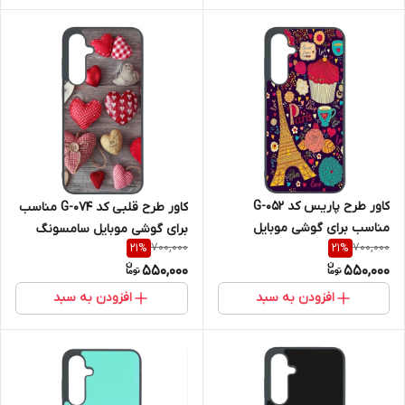
کاور طرح پاریس کد G-052
کاور طرح قلبی کد G-074 مناسب
مناسب برای گوشی موبایل
برای گوشی موبایل سامسونگ
700,000
700,000
21
%
21
%
سامسونگ Galaxy A36
Galaxy A36
550,000
550,000
افزودن به سبد
افزودن به سبد