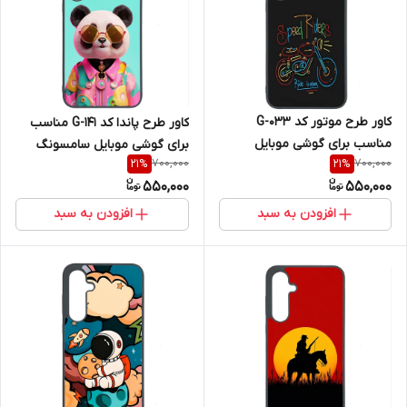
کاور طرح موتور کد G-033
کاور طرح پاندا کد G-141 مناسب
مناسب برای گوشی موبایل
برای گوشی موبایل سامسونگ
700,000
700,000
21
%
21
%
سامسونگ Galaxy A36
Galaxy A36
550,000
550,000
افزودن به سبد
افزودن به سبد