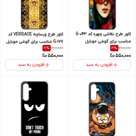
کاور طرح نقاشی چهره کد G-043
کاور طرح ورساچه VERSACE کد
مناسب برای گوشی موبایل
G-177 مناسب برای گوشی موبایل
700,000
700,000
21
%
21
%
سامسونگ Galaxy A36
سامسونگ Galaxy A36
550,000
550,000
افزودن به سبد
افزودن به سبد