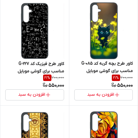
کاور طرح بچه گربه کد G-085
کاور طرح فیزیک کد G-227
مناسب برای گوشی موبایل
مناسب برای گوشی موبایل
700,000
700,000
21
%
21
%
سامسونگ Galaxy A36
سامسونگ Galaxy A36
550,000
550,000
افزودن به سبد
افزودن به سبد