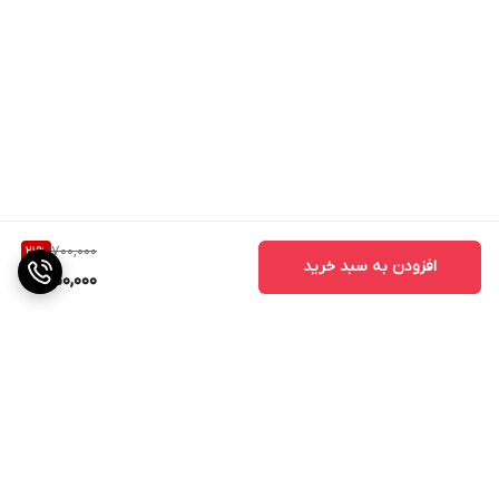
700,000
21
%
افزودن به سبد خرید
550,000
برگشت به بالا