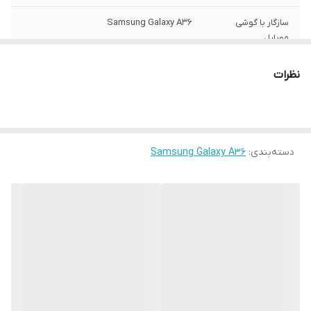
سازگار با گوشی
Samsung Galaxy A36
موبایل
ساختار
مات
نظرات
رنگ
مشکی
سطح پوشش
قاب پشتی , لبه بالایی , لبه پایینی , لبه چپ ,
لبه راست , حفاظت از دکمه ها
دسته‌بندی
:
Samsung Galaxy A36