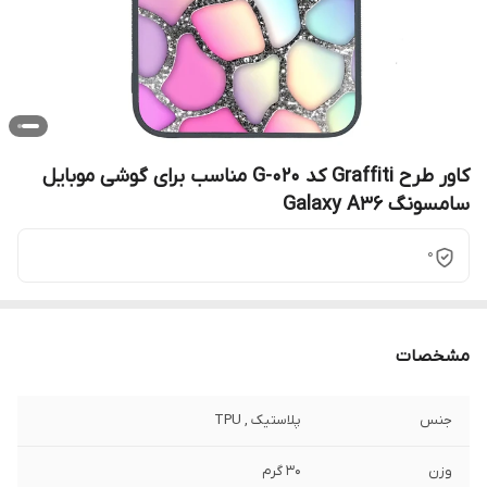
کاور طرح Graffiti کد G-020 مناسب برای گوشی موبایل
سامسونگ Galaxy A36
0
مشخصات
جنس
پلاستیک , TPU
وزن
30 گرم