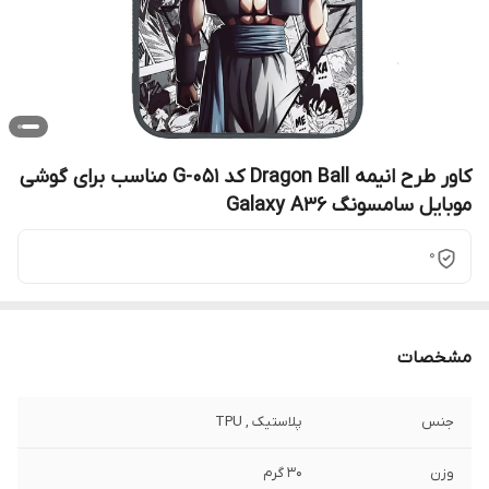
کاور طرح انیمه Dragon Ball کد G-051 مناسب برای گوشی
موبایل سامسونگ Galaxy A36
0
مشخصات
جنس
پلاستیک , TPU
وزن
30 گرم