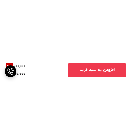
700,000
21
%
افزودن به سبد خرید
550,000
برگشت به بالا