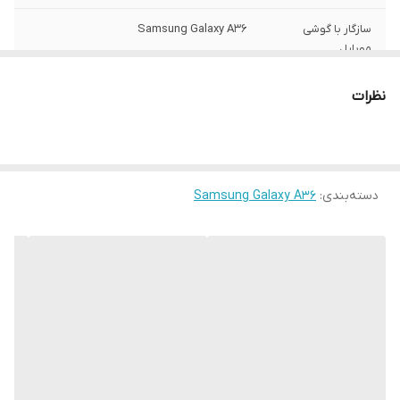
سازگار با گوشی
Samsung Galaxy A36
موبایل
ساختار
مات
نظرات
سطح پوشش
قاب پشتی , لبه بالایی , لبه پایینی , لبه چپ ,
لبه راست , حفاظت از دکمه ها
رنگ
مشکی
دسته‌بندی
:
Samsung Galaxy A36