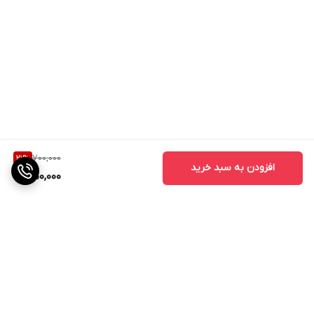
700,000
21
%
افزودن به سبد خرید
550,000
برگشت به بالا