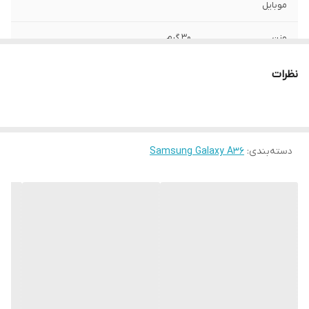
موبایل
وزن
30 گرم
سطح پوشش
قاب پشتی , لبه بالایی , لبه پایینی , لبه چپ ,
نظرات
لبه راست , حفاظت از دکمه ها
ساختار
مات
رنگ
مشکی
دسته‌بندی
:
Samsung Galaxy A36