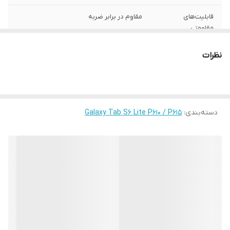
قابلیت‌های
مقاوم در برابر ضربه
مقاومتی
محافظت از
اطراف , قسمت پشت , قسمت جلو (صفحه
نظرات
بخش‌های
نمایش)
رنگ
چند رنگ
دسته‌بندی
:
Galaxy Tab S6 Lite P610 / P615