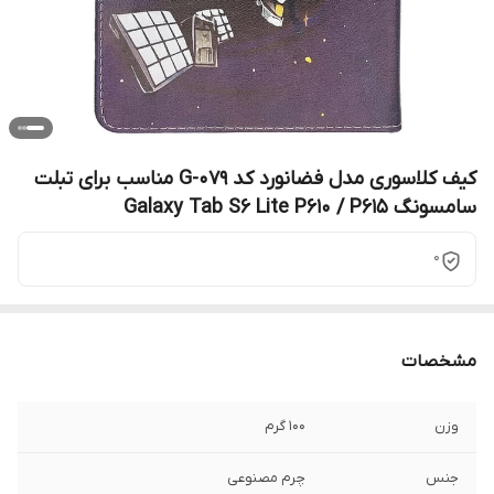
کیف کلاسوری مدل فضانورد کد G-079 مناسب برای تبلت
سامسونگ Galaxy Tab S6 Lite P610 / P615
0
مشخصات
وزن
100 گرم
جنس
چرم مصنوعی