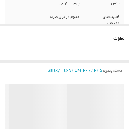
جنس
چرم مصنوعی
قابلیت‌های
مقاوم در برابر ضربه
مقاومتی
محافظت از
اطراف , قسمت پشت , قسمت جلو (صفحه
نظرات
بخش‌های
نمایش)
رنگ
چند رنگ
دسته‌بندی
:
Galaxy Tab S6 Lite P610 / P615