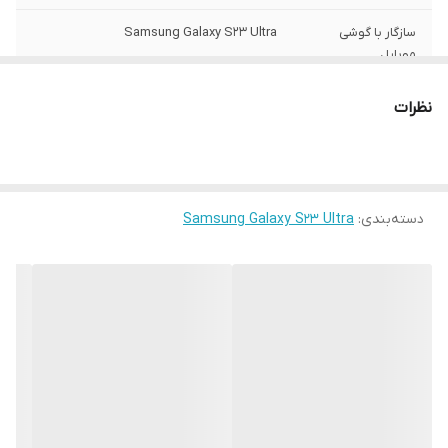
سازگار با گوشی
Samsung Galaxy S23 Ultra
موبایل
ساختار
مات
نظرات
سطح پوشش
قاب پشتی , لبه بالایی , لبه پایینی , لبه چپ ,
لبه راست , حفاظت از دکمه‌ها
رنگ
مشکی
دسته‌بندی
:
Samsung Galaxy S23 Ultra