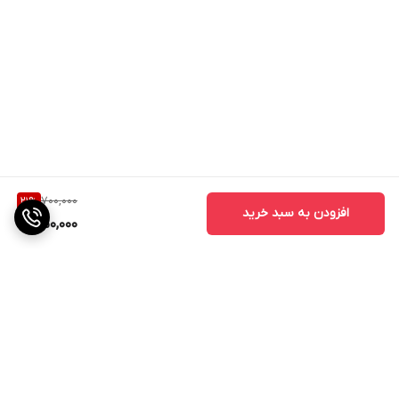
700,000
21
%
افزودن به سبد خرید
550,000
برگشت به بالا