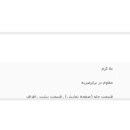
50 گرم
مقاوم در برابرضربه
قسمت جلو (صفحه نمایش) , قسمت پشت , اطراف
چند رنگ