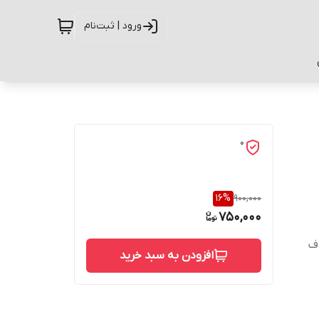
ورود | ثبت‌نام
0
16
%
900,000
750,000
ف
افزودن به سبد خرید