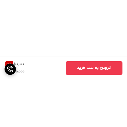
900,000
16
%
افزودن به سبد خرید
750,000
برگشت به بالا