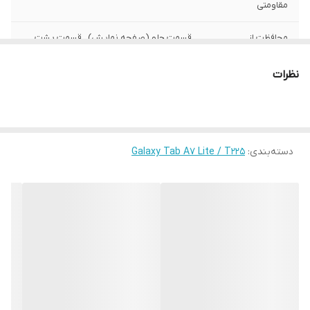
مقاومتی
محافظت از
قسمت جلو (صفحه نمایش) , قسمت پشت ,
بخش‌های
اطراف
نظرات
رنگ
چند رنگ
دسته‌بندی
:
Galaxy Tab A7 Lite / T225