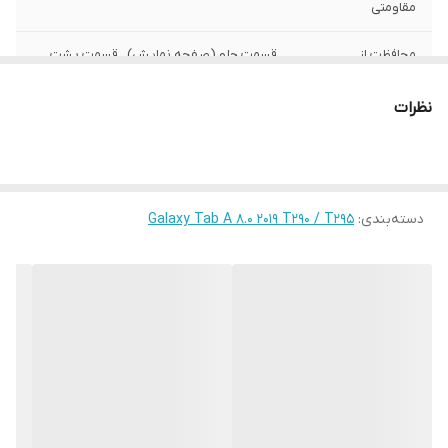
مقاومتی
محافظت از
قسمت جلو (صفحه نمایش) , قسمت پشت ,
بخش‌های
اطراف
نظرات
رنگ
چند رنگ
دسته‌بندی
:
Galaxy Tab A 8.0 2019 T290 / T295