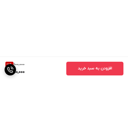
900,000
16
%
افزودن به سبد خرید
750,000
برگشت به بالا