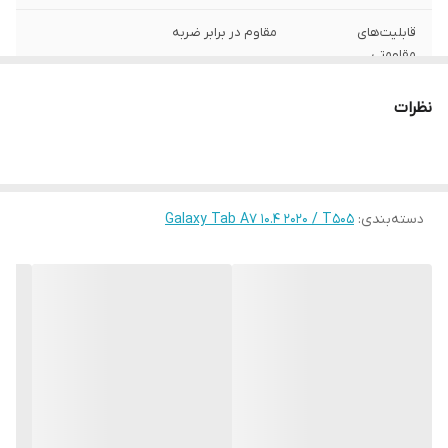
قابلیت‌های
مقاوم در برابر ضربه
مقاومتی
محافظت از
اطراف , قسمت پشت , قسمت جلو (صفحه
نظرات
بخش‌های
نمایش)
رنگ
چند رنگ
دسته‌بندی
:
Galaxy Tab A7 10.4 2020 / T505