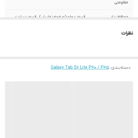
مقاومتی
محافظت از
قسمت جلو (صفحه نمایش) , قسمت پشت ,
بخش‌های
اطراف
نظرات
رنگ
چند رنگ
دسته‌بندی
:
Galaxy Tab S6 Lite P610 / P615