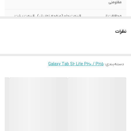
مقاومتی
محافظت از
قسمت جلو (صفحه نمایش) , قسمت پشت ,
بخش‌های
اطراف
نظرات
رنگ
چند رنگ
دسته‌بندی
:
Galaxy Tab S6 Lite P610 / P615