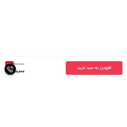
900,000
16
%
افزودن به سبد خرید
750,000
برگشت به بالا