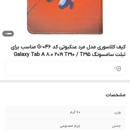
کیف کلاسوری مدل مرد عنکبوتی کد G-046 مناسب برای
تبلت سامسونگ Galaxy Tab A 8.0 2019 T290 / T295
0
مشخصات
وزن
70 گرم
جنس
چرم مصنوعی