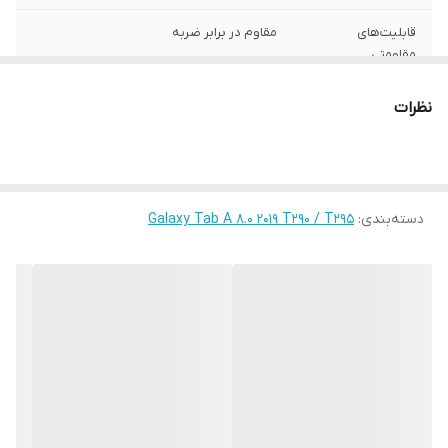
قابلیت‌های
مقاوم در برابر ضربه
مقاومتی
محافظت از
اطراف , قسمت پشت , قسمت جلو (صفحه
نظرات
بخش‌های
نمایش)
رنگ
چند رنگ
دسته‌بندی
:
Galaxy Tab A 8.0 2019 T290 / T295