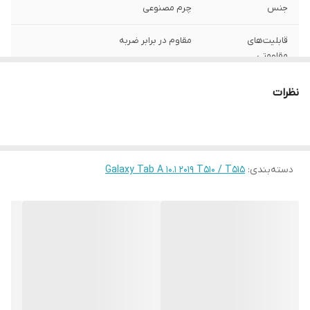
جنس
چرم مصنوعی
قابلیت‌های
مقاوم در برابر ضربه
مقاومتی
محافظت از
اطراف , قسمت پشت , قسمت جلو (صفحه
نظرات
بخش‌های
نمایش)
رنگ
چند رنگ
دسته‌بندی
:
Galaxy Tab A 10.1 2019 T510 / T515