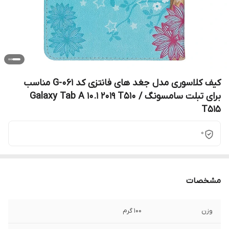
کیف کلاسوری مدل جغد های فانتزی کد G-061 مناسب
برای تبلت سامسونگ Galaxy Tab A 10.1 2019 T510 /
T515
0
مشخصات
وزن
100 گرم