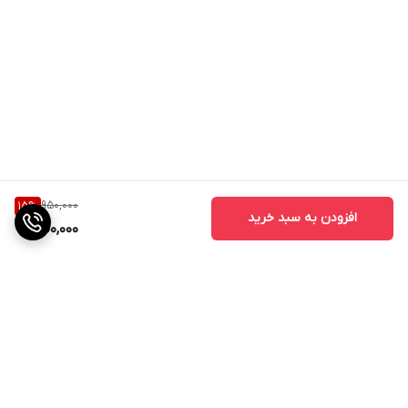
950,000
15
%
افزودن به سبد خرید
800,000
برگشت به بالا