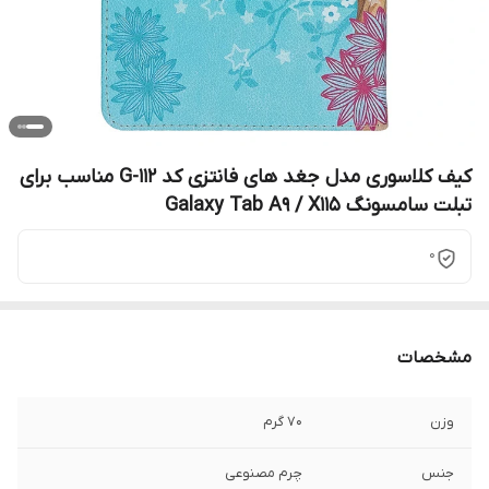
کیف کلاسوری مدل جغد های فانتزی کد G-112 مناسب برای
تبلت سامسونگ Galaxy Tab A9 / X115
0
مشخصات
وزن
70 گرم
جنس
چرم مصنوعی