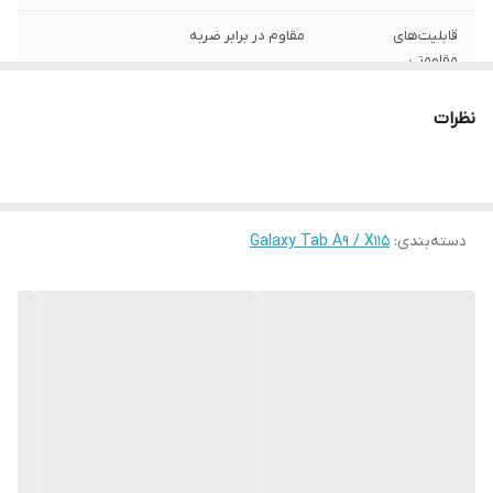
قابلیت‌های
مقاوم در برابر ضربه
مقاومتی
محافظت از
اطراف , قسمت پشت , قسمت جلو (صفحه
نظرات
بخش‌های
نمایش)
رنگ
چند رنگ
دسته‌بندی
:
Galaxy Tab A9 / X115