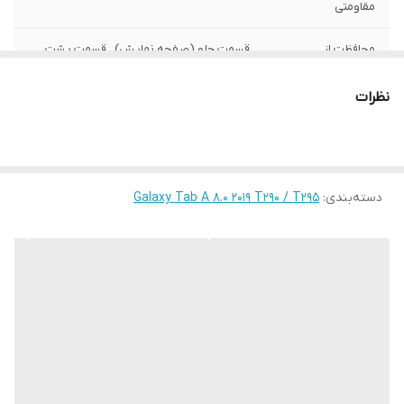
مقاومتی
محافظت از
قسمت جلو (صفحه نمایش) , قسمت پشت ,
بخش‌های
اطراف
نظرات
رنگ
چند رنگ
دسته‌بندی
:
Galaxy Tab A 8.0 2019 T290 / T295