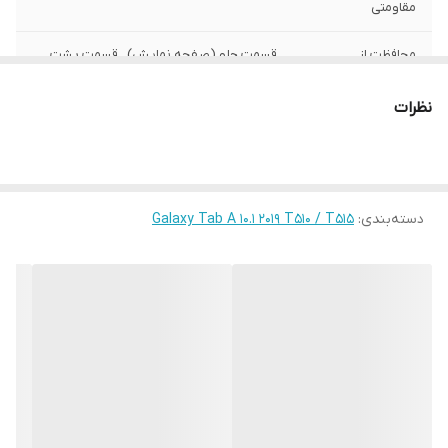
مقاومتی
محافظت از
قسمت جلو (صفحه نمایش) , قسمت پشت ,
بخش‌های
اطراف
نظرات
رنگ
چند رنگ
دسته‌بندی
:
Galaxy Tab A 10.1 2019 T510 / T515