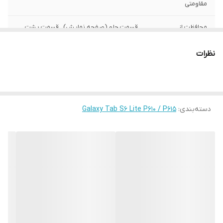
مقاومتی
محافظت از
قسمت جلو (صفحه نمایش) , قسمت پشت ,
بخش‌های
اطراف
نظرات
رنگ
چند رنگ
دسته‌بندی
:
Galaxy Tab S6 Lite P610 / P615