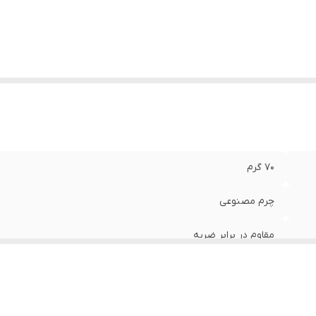
70 گرم
چرم مصنوعی
مقاوم در برابر ضربه
اطراف , قسمت پشت , قسمت جلو (صفحه نمایش)
چند رنگ